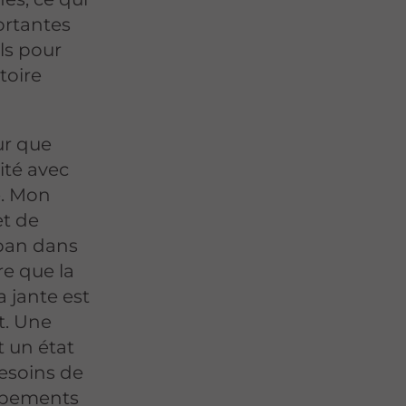
ortantes
ils pour
toire
ur que
ité avec
e. Mon
et de
uban dans
re que la
a jante est
t. Une
t un état
besoins de
uipements