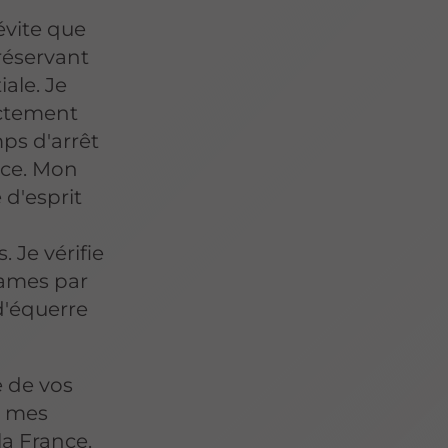
évite que
réservant
iale. Je
ectement
mps d'arrêt
nce. Mon
 d'esprit
 Je vérifie
lames par
d'équerre
e de vos
e mes
a France.