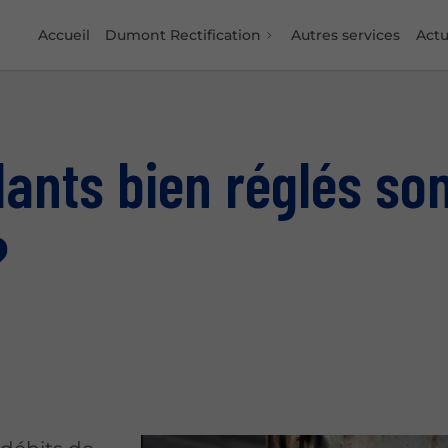
Accueil
Dumont Rectification
Autres services
Actu
ants bien réglés son
?