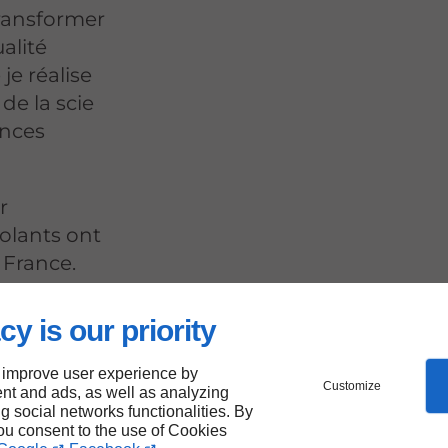
transformer
alité
je réalise
de la scie
ences
r
olants ont
 France.
cy is our priority
ctoire
 improve user experience by
Customize
nt and ads, as well as analyzing
ng social networks functionalities. By
é de
you consent to the use of Cookies