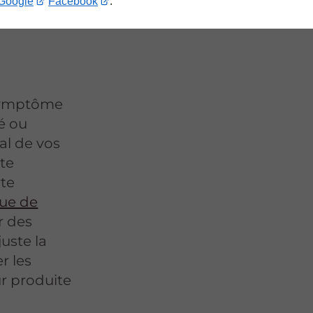
Google
Facebook
.
 symptôme
é ou
éal de vos
ste
rte
que de
r des
uste la
r les
ur produite