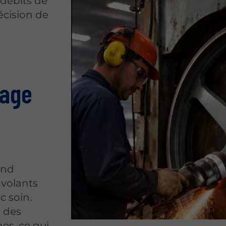
 débits de
écision de
lage
end
 volants
c soin.
t des
es, ce qui