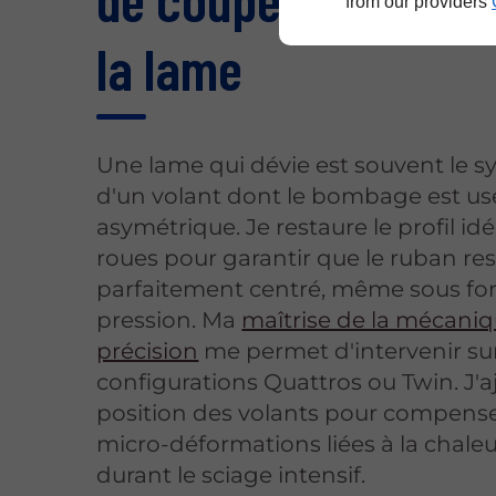
from our providers
la lame
Une lame qui dévie est souvent le
d'un volant dont le bombage est us
asymétrique. Je restaure le profil id
roues pour garantir que le ruban re
parfaitement centré, même sous fo
pression. Ma
maîtrise de la mécani
précision
me permet d'intervenir su
configurations Quattros ou Twin. J'aj
position des volants pour compense
micro-déformations liées à la chale
durant le sciage intensif.