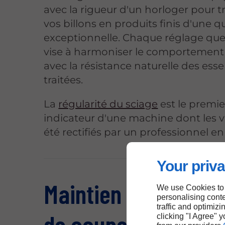
avec la rigueur d'un horloger pour 
vos billons en produits finis d'une qu
exceptionnelle. Chaque réglage que 
vise à harmoniser le comportement 
avec la résistance naturelle des ess
traitées.
La
régularité du sciage
est le premie
indicateur d'une machine dont les v
été rectifiés par un professionnel en
Your priva
Maintien de la traje
We use Cookies to
personalising conte
traffic and optimizi
de coupe et stabilit
clicking "I Agree" 